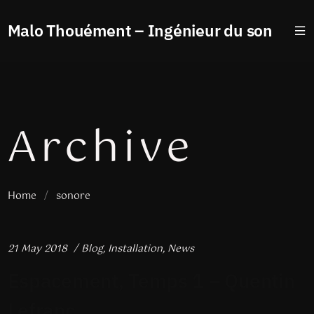
Malo Thouément – Ingénieur du son
Archive
Home
/
sonore
21 May 2018
Blog
,
Installation
,
News
Espacement, Temps 1 – Quentin
Lefranc